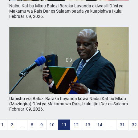
Naibu Katibu Mkuu Balozi Baraka Luvanda akiwasili Ofisi ya
Makamu wa Rais Dar es Salaam baada ya kuapishwa Ikulu,
Februari 09, 2026.
3
Uapisho wa Balozi Baraka Luvanda kuwa Naibu Katibu Mkuu
(Mazingira) Ofisi ya Makamu wa Rais, Ikulu jijini Dar es Salaam
Februari 09, 2026.
1
2
...
8
9
10
11
12
13
14
...
31
32