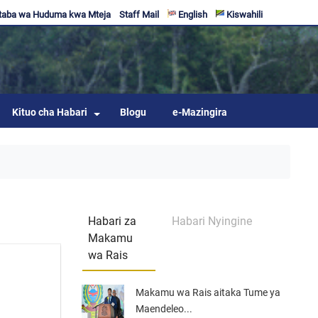
taba wa Huduma kwa Mteja
Staff Mail
English
Kiswahili
Kituo cha Habari
Blogu
e-Mazingira
Habari za
Habari Nyingine
Makamu
wa Rais
Makamu wa Rais aitaka Tume ya
Maendeleo...