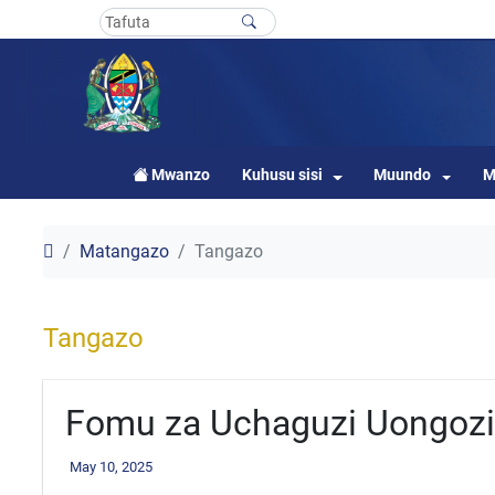
Mwanzo
Kuhusu sisi
Muundo
M
Matangazo
Tangazo
Tangazo
Fomu za Uchaguzi Uongoz
May 10, 2025