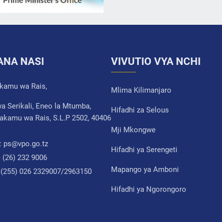
ANA NASI
VIVUTIO VYA NCHI
akamu wa Rais,
Mlima Kilimanjaro
a Serikali, Eneo la Mtumba,
Hifadhi za Selous
akamu wa Rais, S.L.P 2502, 40406
Mji Mkongwe
:
ps@vpo.go.tz
Hifadhi ya Serengeti
) (26) 232 9006
Mapango ya Amboni
 (255) 026 2329007/2963150
Hifadhi ya Ngorongoro