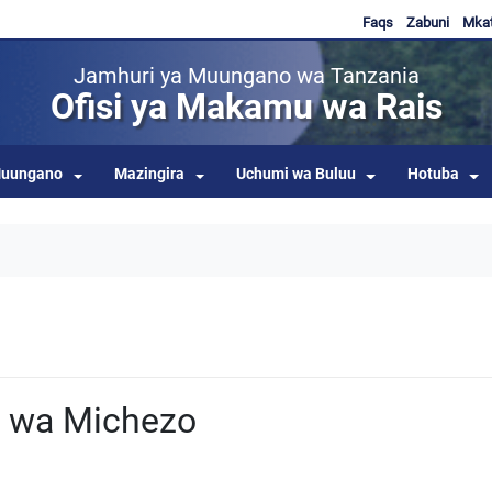
Faqs
Zabuni
Mka
Jamhuri ya Muungano wa Tanzania
Ofisi ya Makamu wa Rais
uungano
Mazingira
Uchumi wa Buluu
Hotuba
i wa Michezo