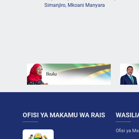
Simanjiro, Mkoani Manyara
OFISI YA MAKAMU WA RAIS
WASILI
Ofisi ya M