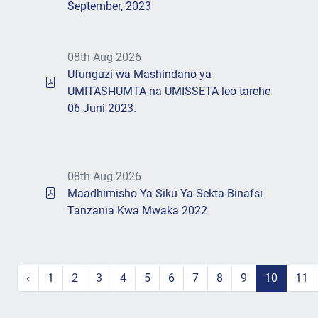
September, 2023
08th Aug 2026
Ufunguzi wa Mashindano ya
UMITASHUMTA na UMISSETA leo tarehe
06 Juni 2023.
08th Aug 2026
Maadhimisho Ya Siku Ya Sekta Binafsi
Tanzania Kwa Mwaka 2022
‹
1
2
3
4
5
6
7
8
9
10
11