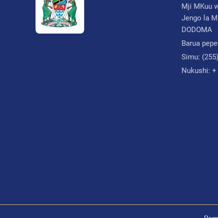
Mji MKuu w
Jengo la M
DODOMA
Barua pepe
Simu:
(255
Nukushi:
+