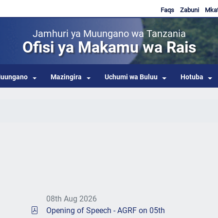
Faqs
Zabuni
Mka
Jamhuri ya Muungano wa Tanzania
Ofisi ya Makamu wa Rais
uungano
Mazingira
Uchumi wa Buluu
Hotuba
08th Aug 2026
Opening of Speech - AGRF on 05th