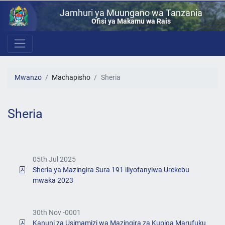
Jamhuri ya Muungano wa Tanzania
Ofisi ya Makamu wa Rais
Mwanzo
Machapisho
Sheria
Sheria
05th Jul 2025
Sheria ya Mazingira Sura 191 iliyofanyiwa Urekebu
mwaka 2023
30th Nov -0001
Kanuni za Usimamizi wa Mazingira za Kupiga Marufuku