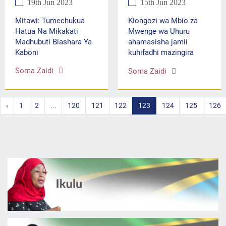
19th Jun 2023
15th Jun 2023
Mitawi: Tumechukua
Kiongozi wa Mbio za
Hatua Na Mikakati
Mwenge wa Uhuru
Madhubuti Biashara Ya
ahamasisha jamii
Kaboni
kuhifadhi mazingira
Soma Zaidi
Soma Zaidi
‹
1
2
...
120
121
122
123
124
125
126