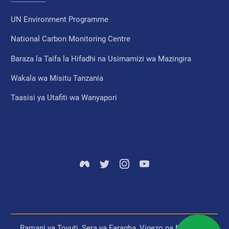
UN Environment Programme
National Carbon Monitoring Centre
Baraza la Taifa la Hifadhi na Usimamizi wa Mazingira
Wakala wa Misitu Tanzania
Taasisi ya Utafiti wa Wanyapori
Ramani ya Tovuti
Sera ya Faragha
Vigezo na Masharti