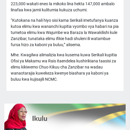
223,000 wakati eneo la mikoko lina hekta 147,000 ambalo
linafaa kwa jamii kulitumia kukuza uchumi.
“Kutokana na hali hiyo sisi kama Serikali imetufanya kuanza
kutoa elimu kwa wananchi kupitia vyombo vya habari na pia
tumetoa elimu kwa Wajumbe wa Baraza la Wawakilishi kule
Zanzibar, tunataka elimu ifikie hadi shuleni ili watambue
fursa hizo za kaboni ya buluu,” alisema.
Mhe. Kwagilwa alimalizia kwa kusema kuwa Serikali kupitia
Ofisi ya Makamu wa Rais itaendelea kushirikiana taasisi za
elimu kikiwemo Chuo Kikuu cha Zanzibar na wadau
wanaotarajia kuwekeza kwenye biashara ya kaboni ya
buluu kwa kujisajili NCMC.