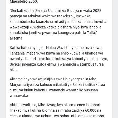
Maendeleo 2050.
“Serikali kupitia Sera ya Uchumi wa Bluu ya mwaka 2023
pamoja na Mkakati wake wa utekelezaji, imeweka
kipaumbele cha kuanzisha miradi ya bluu kaboni na kuvutia
wawekezaji kuwekeza katika biashara hiyo, kwa lengo la
kunufaisha jamii za pwani na kuongeza pato la Taifa,”
alisema.
Katika hatua nyingine Naibu Waziri huyo ameeleza kuwa
Tanzania imebarikiwa kuwa na eneo kubwa la ukanda wa
pwani ya bahari lenye fursa kubwa ya kaboni ya buluu hivyo,
Serikali imeanza kutoa elimu ili wananchi watambue fursa
hizo.
Alisema hayo wakati akijibu swali la nyongeza la Mhe.
Maryam aliyeuliza kuhusu mikakati ya Serikali katika kutoa
elimu ya buluu kaboni ili wananchi wanufaike hususan
wanawake.
Akijibu swali hilo, Mhe. Kwagilwa alisema eneo la bahari
linakadiriwa kufikia kilomita za mraba zaidi ya 60,000 na
eneo la ukanda wa uchumi wa bahari ni kilomita za mraba