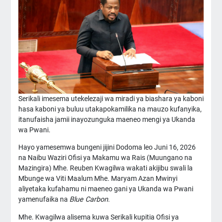
Serikali imesema utekelezaji wa miradi ya biashara ya kaboni
hasa kaboni ya buluu utakapokamilika na mauzo kufanyika,
itanufaisha jamii inayozunguka maeneo mengi ya Ukanda
wa Pwani.
Hayo yamesemwa bungeni jijini Dodoma leo Juni 16, 2026
na Naibu Waziri Ofisi ya Makamu wa Rais (Muungano na
Mazingira) Mhe. Reuben Kwagilwa wakati akijibu swali la
Mbunge wa Viti Maalum Mhe. Maryam Azan Mwinyi
aliyetaka kufahamu ni maeneo gani ya Ukanda wa Pwani
yamenufaika na
Blue Carbon
.
Mhe. Kwagilwa alisema kuwa Serikali kupitia Ofisi ya