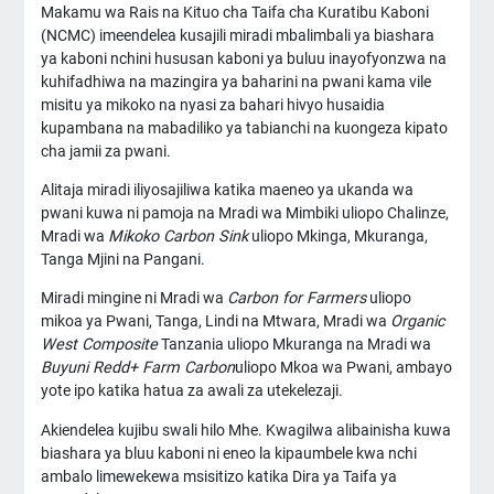
Makamu wa Rais na Kituo cha Taifa cha Kuratibu Kaboni
(NCMC) imeendelea kusajili miradi mbalimbali ya biashara
ya kaboni nchini hususan kaboni ya buluu inayofyonzwa na
kuhifadhiwa na mazingira ya baharini na pwani kama vile
misitu ya mikoko na nyasi za bahari hivyo husaidia
kupambana na mabadiliko ya tabianchi na kuongeza kipato
cha jamii za pwani.
Alitaja miradi iliyosajiliwa katika maeneo ya ukanda wa
pwani kuwa ni pamoja na Mradi wa Mimbiki uliopo Chalinze,
Mradi wa
Mikoko Carbon Sink
uliopo Mkinga, Mkuranga,
Tanga Mjini na Pangani.
Miradi mingine ni Mradi wa
Carbon for Farmers
uliopo
mikoa ya Pwani, Tanga, Lindi na Mtwara, Mradi wa
Organic
West Composite
Tanzania uliopo Mkuranga na Mradi wa
Buyuni Redd+ Farm Carbon
uliopo Mkoa wa Pwani, ambayo
yote ipo katika hatua za awali za utekelezaji.
Akiendelea kujibu swali hilo Mhe. Kwagilwa alibainisha kuwa
biashara ya bluu kaboni ni eneo la kipaumbele kwa nchi
ambalo limewekewa msisitizo katika Dira ya Taifa ya