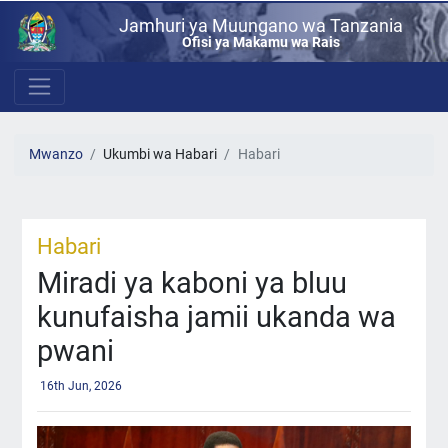
Jamhuri ya Muungano wa Tanzania
Ofisi ya Makamu wa Rais
Mwanzo
Ukumbi wa Habari
Habari
Habari
Miradi ya kaboni ya bluu
kunufaisha jamii ukanda wa
pwani
16th Jun, 2026