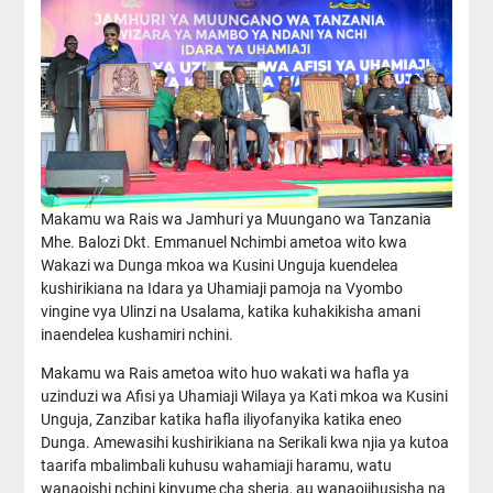
Makamu wa Rais wa Jamhuri ya Muungano wa Tanzania
Mhe. Balozi Dkt. Emmanuel Nchimbi ametoa wito kwa
Wakazi wa Dunga mkoa wa Kusini Unguja kuendelea
kushirikiana na Idara ya Uhamiaji pamoja na Vyombo
vingine vya Ulinzi na Usalama, katika kuhakikisha amani
inaendelea kushamiri nchini.
Makamu wa Rais ametoa wito huo wakati wa hafla ya
uzinduzi wa Afisi ya Uhamiaji Wilaya ya Kati mkoa wa Kusini
Unguja, Zanzibar katika hafla iliyofanyika katika eneo
Dunga. Amewasihi kushirikiana na Serikali kwa njia ya kutoa
taarifa mbalimbali kuhusu wahamiaji haramu, watu
wanaoishi nchini kinyume cha sheria, au wanaojihusisha na