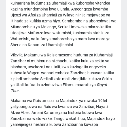
kuimarisha huduma za uhamiaji kwa kuboresha vitendea
kazi na miundombinu kwa ujumla. Ameongeza kwamba
Ujenzi wa Afisi za Uhamiaji za Wilaya ni njia mojawapo ya
jitihada za kufikia azma hiyo. Sambamba na uboreshwaji wa
Miundombinu ya Majengo, Serikali imeweka mkazo katika
utoaji wa Mafunzo kwa watumishi, kusimamia stahiki za
Watumishi, na kufanya maboresho ya mara kwa mara ya
Sheria na Kanuni za Uhamiaji nchini.
Vilevile, Makamu wa Rais amesema huduma za Kiuhamiaji
Zanzibar ni muhimu na ni chachu katika kukuza sekta ya
biashara, uwekezaji na utalii, kwa kuzingatia ongezeko
kubwa la Wageni wanaotembelea Zanzibar, hususan katika
kipindi ambacho Serikali zote mbili zimejikita kukuza Sekta
ya Utalii kufuatia uzinduzi wa Filamu maarufu ya
Royal
Tour
.
Makamu wa Rais amesema Mapinduzi ya mwaka 1964
yaliyoongozwa na Rais wa kwanza wa Zanzibar, Hayati
Mzee Abeid Amani Karume yana historia kubwa kwa
Zanzibar na watu wake. Tangu wakati huo, Mapinduzi hayo
yameijengea heshima kubwa Zanzibar na kuwapa