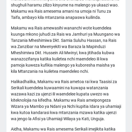
shughuli haramu zilizo kinyume na malengo ya ukaazi wao.
Makamu wa Rais amesema amani na umoja ni Tunu za
Taifa, ambayo kila mtanzania anapaswa kuilinda.
Makamu wa Rais amewasihi wananchi wote kuendelea
kuunga mkono juhudi za Rais wa Jamhuri ya Muungano wa
Tanzania Mheshimiwa Dkt. Samia Suluhu Hassan, na Rais
wa Zanzibar na Mwenyekiti wa Baraza la Mapinduzi
Mheshimiwa Dkt. Hussein Ali Mwinyi, kwa jitihada kubwa
wanazozifanya katika kuiletea nchi maendeleo ili kwa
pamoja kuweza kufikia malengo ya kuboresha maisha ya
kila Mtanzania na kuiletea maendeleo nchi.
Halikadhalika, Makamu wa Rais ametoa rai kwa Taasisi za
Serikali kuendelea kuwaamini na kuwapa watanzania
wazawa kazi za ujenzi ili waendelee kupata uwezo wa
kiteknolojia na kifedha. Makamu wa Rais ameipongeza
Wizara ya Mambo ya Ndani ya Nchi kupitia Idara ya uhamiaji
kwa kutoa kandarasi kwa mtanzania mzawa katika ujenzi
wa jengo la Afisi ya Uhamiaji Wilaya ya Kati, Unguja.
Aidha, Makamu wa Rais amesema Serikali imejikita katika