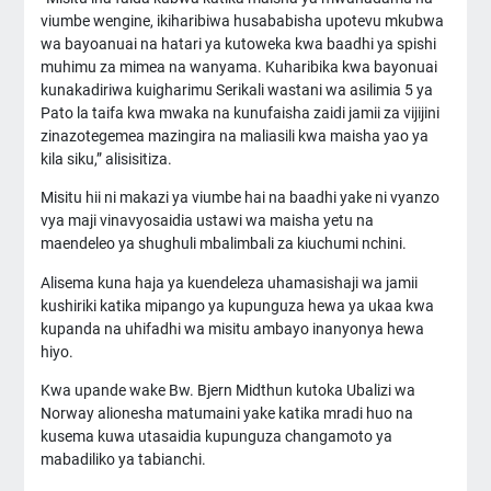
viumbe wengine, ikiharibiwa husababisha upotevu mkubwa
wa bayoanuai na hatari ya kutoweka kwa baadhi ya spishi
muhimu za mimea na wanyama. Kuharibika kwa bayonuai
kunakadiriwa kuigharimu Serikali wastani wa asilimia 5 ya
Pato la taifa kwa mwaka na kunufaisha zaidi jamii za vijijini
zinazotegemea mazingira na maliasili kwa maisha yao ya
kila siku,” alisisitiza.
Misitu hii ni makazi ya viumbe hai na baadhi yake ni vyanzo
vya maji vinavyosaidia ustawi wa maisha yetu na
maendeleo ya shughuli mbalimbali za kiuchumi nchini.
Alisema kuna haja ya kuendeleza uhamasishaji wa jamii
kushiriki katika mipango ya kupunguza hewa ya ukaa kwa
kupanda na uhifadhi wa misitu ambayo inanyonya hewa
hiyo.
Kwa upande wake Bw. Bjern Midthun kutoka Ubalizi wa
Norway alionesha matumaini yake katika mradi huo na
kusema kuwa utasaidia kupunguza changamoto ya
mabadiliko ya tabianchi.