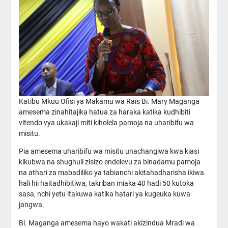
Katibu Mkuu Ofisi ya Makamu wa Rais Bi. Mary Maganga
amesema zinahitajika hatua za haraka katika kudhibiti
vitendo vya ukakaji miti kiholela pamoja na uharibifu wa
misitu.
Pia amesema uharibifu wa misitu unachangiwa kwa kiasi
kikubwa na shughuli zisizo endelevu za binadamu pamoja
na athari za mabadiliko ya tabianchi akitahadharisha ikiwa
hali hii haitadhibitiwa, takriban miaka 40 hadi 50 kutoka
sasa, nchi yetu itakuwa katika hatari ya kugeuka kuwa
jangwa.
Bi. Maganga amesema hayo wakati akizindua Mradi wa