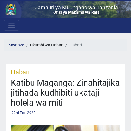
Jamhuri ya Muungano wa Tanzania
Ofisi ya Makamu wa Rais
Mwanzo
Ukumbi wa Habari
Habari
Habari
Katibu Maganga: Zinahitajika
jitihada kudhibiti ukataji
holela wa miti
23rd Feb, 2022