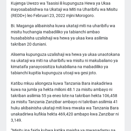
Kujenga Uwezo wa Taasisi ili kupunguza Hewa ya Ukaa
inayosababishwa na Ukataji wa Miti na Uharibifu wa Misitu
(REDD+) leo Februari 23, 2022 mjini Morogoro.
Bi. Maganga alibainisha kuwa ukataji miti na uharibifu wa
misitu huchangia mabadiliko ya tabianchi ambao
husababisha uzalishaji wa hewa ya ukaa kwa asilimia
takriban 20 duniani.
Alisema kupunguza uzalishaji wa hewa ya ukaa unaotokana
na ukataji wa miti na uharibifu wa misitu ni makubaliano ya
kimataifa yanayosisitiza kukabiliana na mabadiliko ya
tabianchi kupitia kupunguza utoaji wa gesi joto.
Katibu mkuu aliongeza kuwa Tanzania Bara inakadiriwa
kuwa na jumla ya hekta milioni 48.1 za misitu ambayo ni
takriban asilimia 55 ya eneo lote na takriban hekta 106,458
za misitu Tanzania Zanzibar ambayo ni takriban asilimia 41
huku akibainisha ukataji miti kwa mwaka wa Tanzania Bara
unakadiriwa kufikia hekta 469,420 ambapo kwa Zanzibar ni
3,149.
“Misitu ina faida kubwa katika maisha ya mwanadamu na