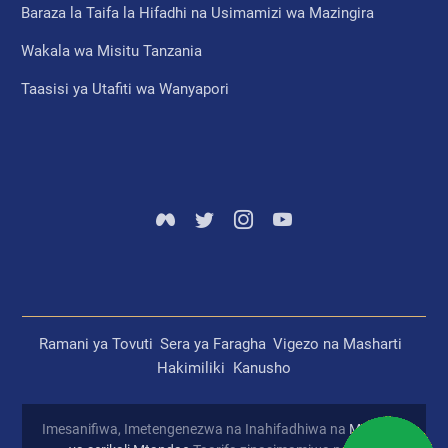
Baraza la Taifa la Hifadhi na Usimamizi wa Mazingira
Wakala wa Misitu Tanzania
Taasisi ya Utafiti wa Wanyapori
Ramani ya Tovuti
Sera ya Faragha
Vigezo na Masharti
Hakimiliki
Kanusho
Imesanifiwa, Imetengenezwa na Inahifadhiwa na
Mamlaka