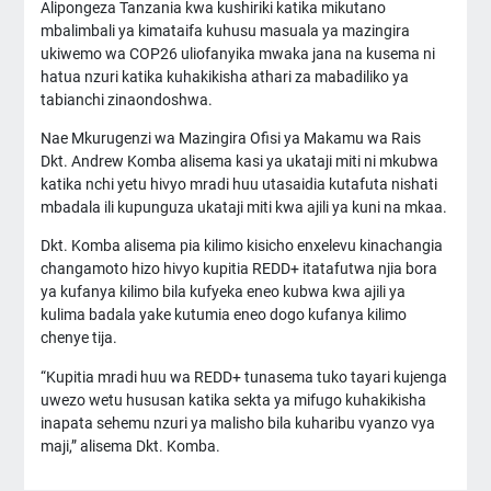
Alipongeza Tanzania kwa kushiriki katika mikutano
mbalimbali ya kimataifa kuhusu masuala ya mazingira
ukiwemo wa COP26 uliofanyika mwaka jana na kusema ni
hatua nzuri katika kuhakikisha athari za mabadiliko ya
tabianchi zinaondoshwa.
Nae Mkurugenzi wa Mazingira Ofisi ya Makamu wa Rais
Dkt. Andrew Komba alisema kasi ya ukataji miti ni mkubwa
katika nchi yetu hivyo mradi huu utasaidia kutafuta nishati
mbadala ili kupunguza ukataji miti kwa ajili ya kuni na mkaa.
Dkt. Komba alisema pia kilimo kisicho enxelevu kinachangia
changamoto hizo hivyo kupitia REDD+ itatafutwa njia bora
ya kufanya kilimo bila kufyeka eneo kubwa kwa ajili ya
kulima badala yake kutumia eneo dogo kufanya kilimo
chenye tija.
“Kupitia mradi huu wa REDD+ tunasema tuko tayari kujenga
uwezo wetu hususan katika sekta ya mifugo kuhakikisha
inapata sehemu nzuri ya malisho bila kuharibu vyanzo vya
maji,” alisema Dkt. Komba.