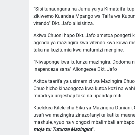
“Sisi tunaungana na Jumuiya ya Kimataifa kupu
zikiwemo Kuandaa Mpango wa Taifa wa Kupungu
vitendo” Dkt. Jafo alisisitiza.
Akiwa Chuoni hapo Dkt. Jafo ametoa pongezi
agenda ya mazingira kwa vitendo kwa kuwa mst
taka na kuzitumia kwa matumizi mengine.
“Niwaponge kwa kutunza mazingira, Dodoma ni a
inapendeza sana” Aliongezea Dkt. Jafo
Akitoa taarifa ya usimamizi wa Mazingira Ch
Chuo hicho kinaongoza kwa kutoa kozi na wahit
miradi ya urejeshaji taka na upandaji miti.
Kuelekea Kilele cha Siku ya Mazingira Duniani
usafi wa mazingira zinazofanyika katika maene
mashule, vyuo na viongozi mbalimbali ambapo 
moja tu: Tutunze Mazingira
”.