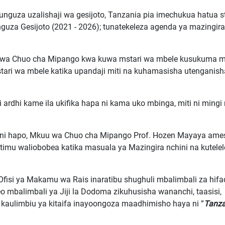
nguza uzalishaji wa gesijoto, Tanzania pia imechukua hatua st
za Gesijoto (2021 - 2026); tunatekeleza agenda ya mazingir
 kwa Chuo cha Mipango kwa kuwa mstari wa mbele kusukuma m
ari wa mbele katika upandaji miti na kuhamasisha utenganish
rdhi kame ila ukifika hapa ni kama uko mbinga, miti ni mingi
uoni hapo, Mkuu wa Chuo cha Mipango Prof. Hozen Mayaya am
imu waliobobea katika masuala ya Mazingira nchini na kutele
, Ofisi ya Makamu wa Rais
inaratibu shughuli mbalimbali za hifa
o mbalimbali ya Jiji la Dodoma zikuhusisha wananchi, taasisi,
kaulimbiu ya kitaifa inayoongoza maadhimisho haya ni ”
T
anza