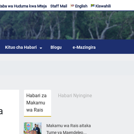
taba wa Huduma kwa Mteja
Staff Mail
English
Kiswahili
Kituo cha Habari
Blogu
e-Mazingira
Habari za
Habari Nyingine
Makamu
a
wa Rais
Makamu wa Rais aitaka
Tume ya Maendeleo...