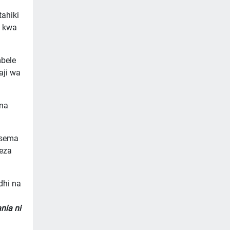
ahiki
a kwa
bele
aji wa
 na
esema
leza
dhi na
nia ni