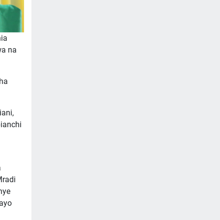
ia
wa na
cha
ani,
ianchi
a
Mradi
nye
dayo