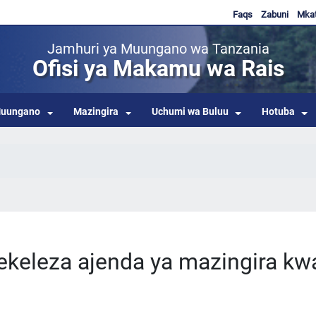
Faqs
Zabuni
Mka
Jamhuri ya Muungano wa Tanzania
Ofisi ya Makamu wa Rais
uungano
Mazingira
Uchumi wa Buluu
Hotuba
tekeleza ajenda ya mazingira kw