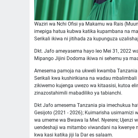
Waziri wa Nchi Ofisi ya Makamu wa Rais (Muu
imepiga hatua kubwa katika kupambana na maba
Serikali ikiwa ni jitihada za kupunguza uzalishaj
Dkt. Jafo ameyasema hayo leo Mei 31, 2022 w
Mipango Jijini Dodoma ikiwa ni sehemu ya maa
Amesema pamoja na ukweli kwamba Tanzania si
Serikali kwa kushirikiana na wadau mbalimbali
zikiwemo kujenga uwezo wa kitaasisi, kutoa eli
zinazostahimili mabadiliko ya tabianchi.
Dkt Jafo amesema Tanzania pia imechukua ha
Gesijoto (2021 - 2026); Kuimarisha usimamizi w
wa umeme wa Bwawa la Mwl. Nyerere; Ujenzi wa
uendeshaji wa mitambo viwandani na kwenye ma
kwa kasi katika jiji la Dar es salaam.