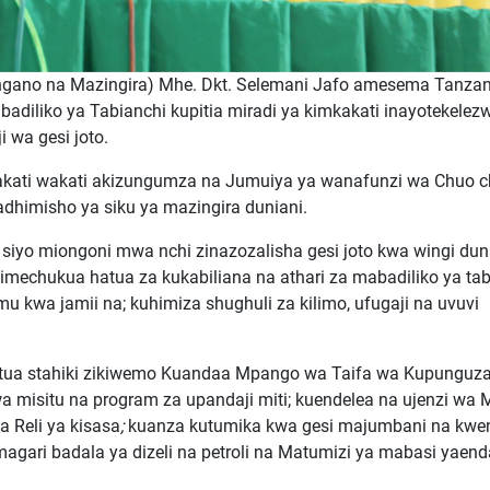
ngano na Mazingira) Mhe. Dkt. Selemani Jafo amesema Tanzan
diliko ya Tabianchi kupitia miradi ya kimkakati inayotekelez
i wa gesi joto.
akati wakati akizungumza na Jumuiya ya wanafunzi wa Chuo 
dhimisho ya siku ya mazingira duniani.
yo miongoni mwa nchi zinazozalisha gesi joto kwa wingi duni
 imechukua hatua za kukabiliana na athari za mabadiliko ya tab
mu kwa jamii na; kuhimiza shughuli za kilimo, ufugaji na uvuvi
tua stahiki zikiwemo Kuandaa Mpango wa Taifa wa Kupunguz
a misitu na program za upandaji miti; kuendelea na ujenzi wa 
 Reli ya kisasa
;
kuanza kutumika kwa gesi majumbani na kwe
gari badala ya dizeli na petroli na Matumizi ya mabasi yaen