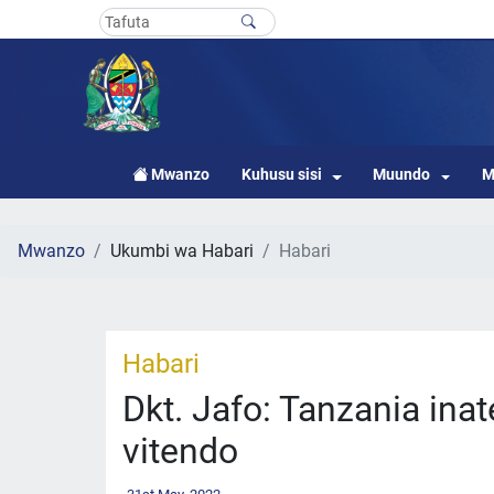
Mwanzo
Kuhusu sisi
Muundo
M
Mwanzo
Ukumbi wa Habari
Habari
Habari
Dkt. Jafo: Tanzania ina
vitendo