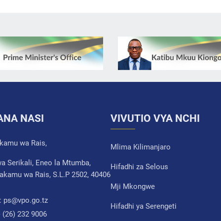
ANA NASI
VIVUTIO VYA NCHI
akamu wa Rais,
Mlima Kilimanjaro
a Serikali, Eneo la Mtumba,
Hifadhi za Selous
akamu wa Rais, S.L.P 2502, 40406
Mji Mkongwe
:
ps@vpo.go.tz
Hifadhi ya Serengeti
) (26) 232 9006